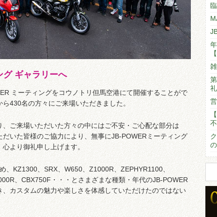
臨
M
J
年
【
雑
ィング ギャラリーへ
第
礼
B-POWER ミーティングをコウノトリ但馬空港にて開催することがで
営
ら430名の方々にご来場いただきました。
【
不
り、ご来場いただいた方々の中にはご不安・ご心配な部分は
だいた皆様のご協力により、無事にJB-POWERミーティング
ク
の
、心より御礼申し上げます。
KZ1300、SRX、W650、Z1000R、ZEPHYR1100、
VF1000R、CBX750F・・・とさまざまな種類・年代のJB-POWER
き、カスタムの魅力や楽しさを体感していただけたのではない