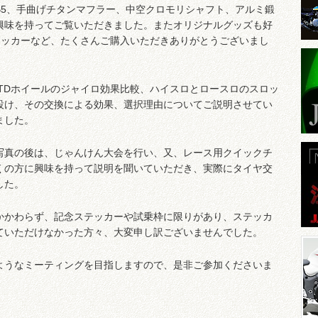
JB5、手曲げチタンマフラー、中空クロモリシャフト、アルミ鍛
興味を持ってご覧いただきました。またオリジナルグッズも好
テッカーなど、たくさんご購入いただきありがとうございまし
/STDホイールのジャイロ効果比較、ハイスロとロースロのスロッ
設け、その交換による効果、選択理由についてご説明させてい
ました。
写真の後は、じゃんけん大会を行い、又、レース用クイックチ
くの方に興味を持って説明を聞いていただき、実際にタイヤ交
した。
かかわらず、記念ステッカーや試乗枠に限りがあり、ステッカ
ていただけなかった方々、大変申し訳ございませんでした。
ようなミーティングを目指しますので、是非ご参加くださいま