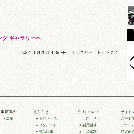
ィング ギャラリーへ
2022年5月20日 4:36 PM │ カテゴリー：
トピックス
取扱商品
お知らせ
会社について
サイト
»
二輪
»
トピックス
»
ヒストリー
ご注文
»
リクルート
»
製品開発
プライ
»
製品情報
»
生産体制
特定商