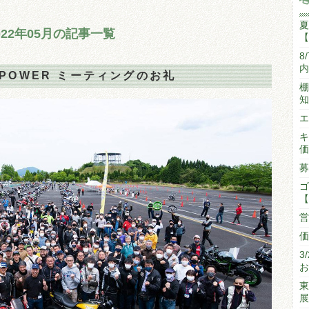
夏
022年05月の記事一覧
【
8
内
B-POWER ミーティングのお礼
棚
知
エ
キ
価
募
ゴ
【
営
価
3
お
東
展